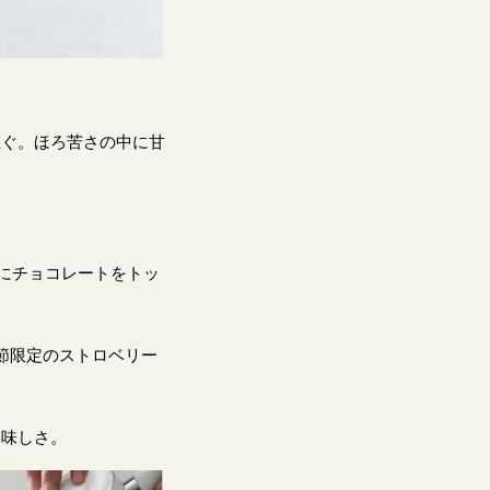
注ぐ。ほろ苦さの中に甘
にチョコレートをトッ
節限定のストロベリー
美味しさ。