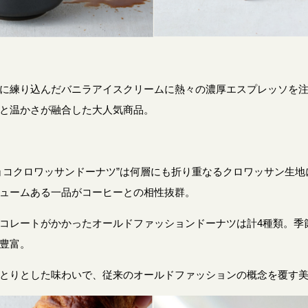
に練り込んだバニラアイスクリームに熱々の濃厚エスプレッソを
と温かさが融合した大人気商品。
ョコクロワッサンドーナツ”は何層にも折り重なるクロワッサン生地
ュームある一品がコーヒーとの相性抜群。
コレートがかかったオールドファッションドーナツは計4種類。季
豊富。
とりとした味わいで、従来のオールドファッションの概念を覆す