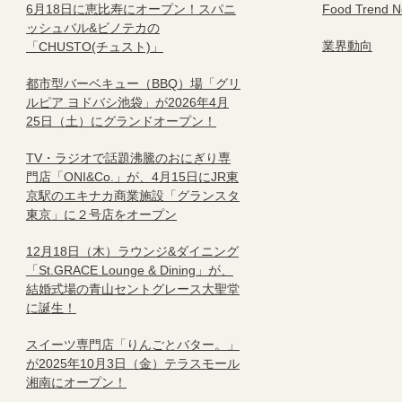
6月18日に恵比寿にオープン！スパニ
Food Trend 
ッシュバル&ビノテカの
業界動向
「CHUSTO(チュスト)」
都市型バーベキュー（BBQ）場「グリ
ルピア ヨドバシ池袋」が2026年4月
25日（土）にグランドオープン！
TV・ラジオで話題沸騰のおにぎり専
門店「ONI&Co.」が、4月15日にJR東
京駅のエキナカ商業施設「グランスタ
東京」に２号店をオープン
12月18日（木）ラウンジ&ダイニング
「St.GRACE Lounge & Dining」が、
結婚式場の青山セントグレース大聖堂
に誕生！
スイーツ専門店「りんごとバター。」
が2025年10月3日（金）テラスモール
湘南にオープン！