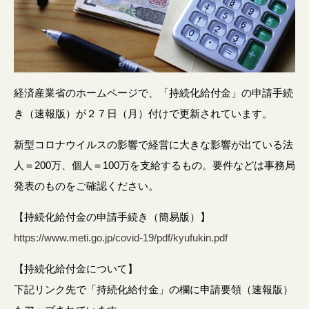
経済産業省のホームページで、「持続化給付金」の申請手続
き（速報版）が２７日（月）付けで更新されています。
新型コロナウイルスの影響で経営に大きな影響が出ている法
人＝200万、個人＝100万を支給するもの。要件などは事務局
発表のものをご確認ください。
【持続化給付金の申請手続き（簡易版）】
https://www.meti.go.jp/covid-19/pdf/kyufukin.pdf
【持続化給付金について】
下記リンク先で「持続化給付金」の欄に申請要領（速報版）