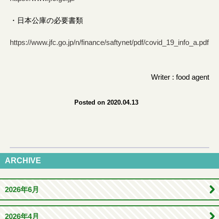
・日本公庫の必要書類
https://www.jfc.go.jp/n/finance/saftynet/pdf/covid_19_info_a.pdf
Writer : food agent
Posted on 2020.04.13
ARCHIVE
2026年6月
2026年4月