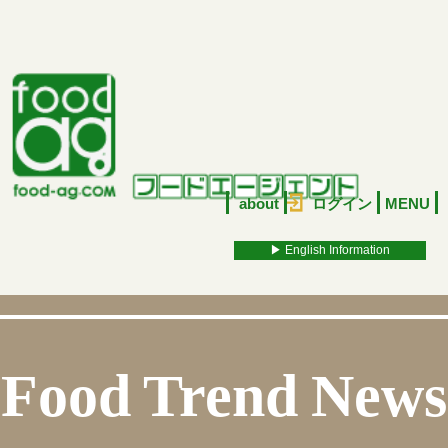
about
ログイン
MENU
▶︎ English Information
Food Trend News