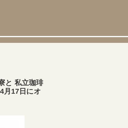
寮と 私立珈琲
4月17日にオ