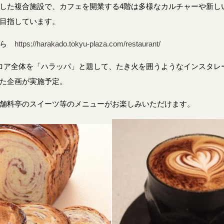
した複合施設で、カフェを開業する4階は多様なカルチャーや新し
目指しています。
ちら
https://harakado.tokyu-plaza.com/
restaurant
/
ロア全体を「ハラッパ」と題して、たき火を囲うようなインスタレ
た企画が実施予定。
舗料亭のスイーツ等のメニューがお楽しみいただけます。