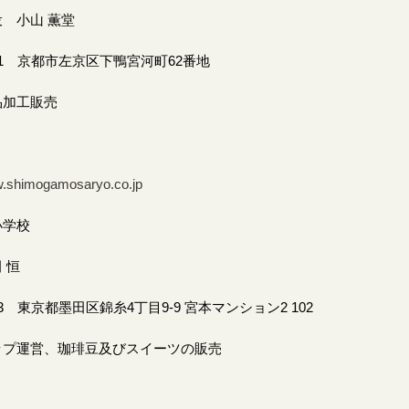
 小山 薫堂
801 京都市左京区下鴨宮河町62番地
品加工販売
w.shimogamosaryo.co.jp
小学校
 恒
13 東京都墨田区錦糸4丁目9-9 宮本マンション2 102
ップ運営、珈琲豆及びスイーツの販売