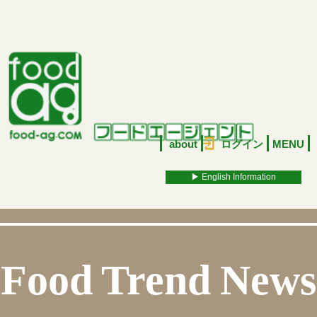
about
ログイン
MENU
▶︎ English Information
Food Trend News