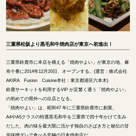
三重県松阪より黒毛和牛焼肉店が東京へ初進出！
三重県鈴鹿市に本店を構える「焼肉やよい」が東京の地、麻
布十番に2014年12月20日、オープンする。(運営：株式会社
AKIRA Fusion Cuisine本社：東京都港区六本木)
鈴鹿サーキットを利用するVIP が足繁く通う「焼肉やよい」
の初めての県外への出店となる。
「焼肉やよい」は、昭和47 年に三重県鈴鹿市に創業。
A4やA5クラスの特選黒毛和牛を三重県で四十年かけて生み
だした、肉の味を最大限に活かす独自のさばき方と秘伝の甘
辛味噌ダレで食べる究極の日本焼肉店だ。