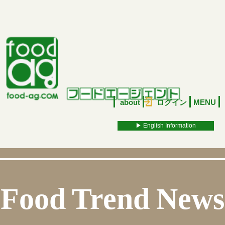
about
ログイン
MENU
▶︎ English Information
Food Trend News