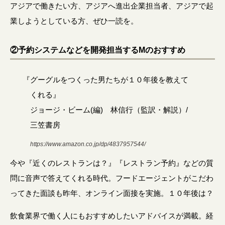
アジアで働きたい方、アジアへ進出企業担当者、アジアで起
業しようとしている方、ぜひ一読を。
②予約システムなどを開発担当するMのおすすめ
『グーグルをつくった男たちが１０年後を教えて
くれる』
ジョージ・ビーム(編) 林信行（監訳・解説）/
三笠書房
https://www.amazon.co.jp/dp/4837957544/
今や『近くのレストランは？』『レストラン予約』などの質
問に音声で答えてくれる時代。フードエージェントがこだわ
ってきた面談も昨年、オンライン面接を実施。１０年後は？
飲食業界で働く人にもおすすめしたいアドバイスが満載。経