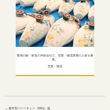
豊洲の鮪・鮮魚の仲卸会社で、営業・物流業務の人材を募
集。
営業・物流
←
都市型バーベキュー（BBQ）場
Post navigation