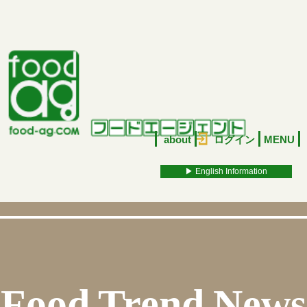
about
ログイン
MENU
▶︎ English Information
Food Trend News