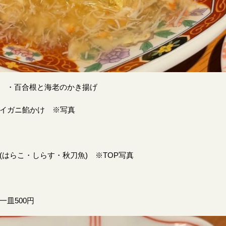
ツ ・百合根と海老のかき揚げ
ワイガニ餡かけ ※写真
(はらこ・しらす・秋刀魚) ※TOP写真
皿500円