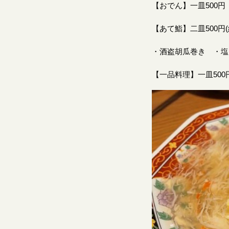
【おでん】一皿500円
【あて鮨】二皿500円
・酒盗胡瓜巻き ・塩
【一品料理】一皿500