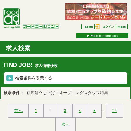
about
ログイン
menu
▶︎ English Information
求人検索
FIND JOB!
求人情報検索
検索条件を表示する
検索条件：
新店舗立ち上げ・オープニングスタッフ特集
前へ
1
2
3
4
5
…
14
次へ