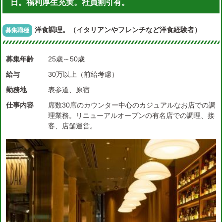
日。福利厚生充実。社員割引有。
洋食調理。（イタリアンやフレンチなど洋食経験者）
募集職種
募集年齢
25歳～50歳
給与
30万以上（前給考慮）
勤務地
表参道、原宿
仕事内容
席数30席のカウンター中心のカジュアルなお店での調
理業務。リニューアルオープンの有名店での調理、接
客、店舗運営。