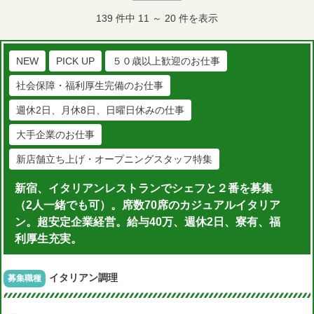
139
件中
11
～
20
件を表示
NEW
PICK UP
５０歳以上歓迎のお仕事
社会保障・福利厚生完備のお仕事
週休2日、月休8日、日曜日休みの仕事
大手企業のお仕事
新店舗立ち上げ・オープニングスタッフ特集
新宿、イタリアンレストランでシェフと２番を募集
（2人一緒でも可）。席数70席のカジュアルイタリア
ン。超安定企業経営。給与40万、週休2日、寮有、福
利厚生充実。
イタリアン調理
募集職種