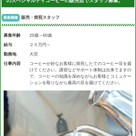
のスペシャルティコーヒーの販売店でスタッフ募集。
販売・焙煎スタッフ
募集職種
募集年齢
20歳～60歳
給与
２０万円～
勤務地
大宮
仕事内容
コーヒーが好なお客様に焙煎したてのコーヒー豆を届
けてください。講習などサポート体制は出来てますの
で、コーヒーの知識を深めながらお客様とコミュケー
ションを取りながら最高の豆を届けてください。