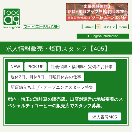
about
ログイン
menu
▶︎ English Information
求人情報
販売・焙煎スタッフ【405】
NEW
PICK UP
社会保障・福利厚生完備のお仕事
週休2日、月休8日、日曜日休みの仕事
新店舗立ち上げ・オープニングスタッフ特集
都内・埼玉の珈琲豆の販売店。13店舗運営の地域密着のス
ペシャルティコーヒーの販売店でスタッフ募集。
求人番号/405