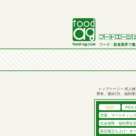
フード・飲食業界で働
トップページ
求人検
寮有、週休2日、福利厚
NEW
PICK 
営業、マーケティン
社会保障・福利厚生
新店舗立ち上げ・オ