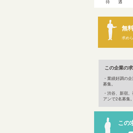
待 遇
無
求め
この企業の求
・業績好調の企
募集。
・渋谷、新宿。
アンで2名募集。
この