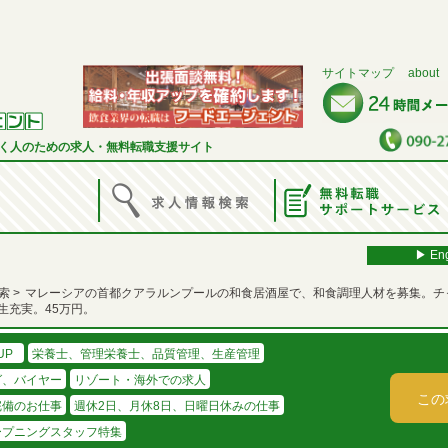
サイトマップ
about
く人のための求人・無料転職支援サイト
▶︎ Eng
索
マレーシアの首都クアラルンプールの和食居酒屋で、和食調理人材を募集。チ
生充実。45万円。
UP
栄養士、管理栄養士、品質管理、生産管理
グ、バイヤー
リゾート・海外での求人
この
完備のお仕事
週休2日、月休8日、日曜日休みの仕事
ープニングスタッフ特集