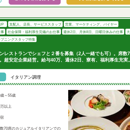
UP
支配人、店長、サービススタッフ
営業、マーケティング、バイヤー
仕事
社会保障・福利厚生完備のお仕事
週休2日、月休8日、日曜日休みの仕事
大
ープニングスタッフ特集
ンレストランでシェフと２番を募集（2人一緒でも可）。席数7
。超安定企業経営。給与40万、週休2日、寮有、福利厚生充実
イタリアン調理
0歳～55歳
0万以上
宿
数70席のカジュアルイタリアンでの