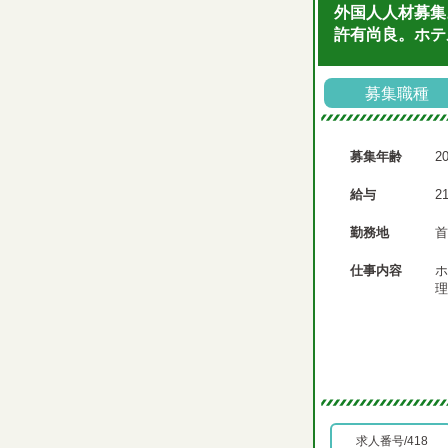
外国人人材募集
許有尚良。ホテ
募集職種
募集年齢
2
給与
2
勤務地
首
仕事内容
ホ
理
求人番号/418