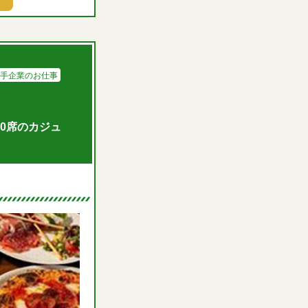
手企業のお仕事
0席のカジュ
。