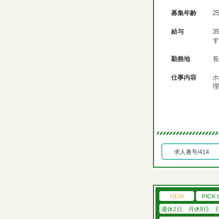
募集年齢
2
給与
3
す
勤務地
長
仕事内容
ホ
理
求人番号/414
NEW
PICK 
週休2日、月休8日、