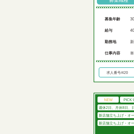
募集職種
募集年齢
3
給与
4
勤務地
新
仕事内容
単
求人番号/420
NEW
PICK 
週休2日、月休8日、
新店舗立ち上げ・オ
新店舗立ち上げ・オ