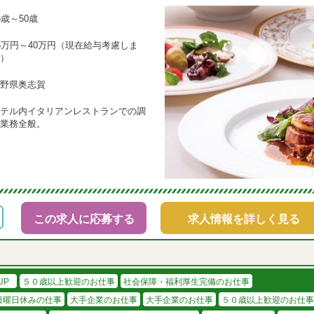
5歳～50歳
5万円～40万円（現在給与考慮しま
）
野県奥志賀
テル内イタリアンレストランでの調
業務全般。
この求人に応募する
求人情報を詳しく見る
UP
５０歳以上歓迎のお仕事
社会保障・福利厚生完備のお仕事
日曜日休みの仕事
大手企業のお仕事
大手企業のお仕事
５０歳以上歓迎のお仕事