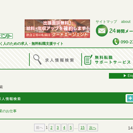
サイトマップ
about
く人のための求人・無料転職支援サイト
▶︎ Eng
索
業のお仕事
前へ
1
2
3
4
5
…
15
次へ
14