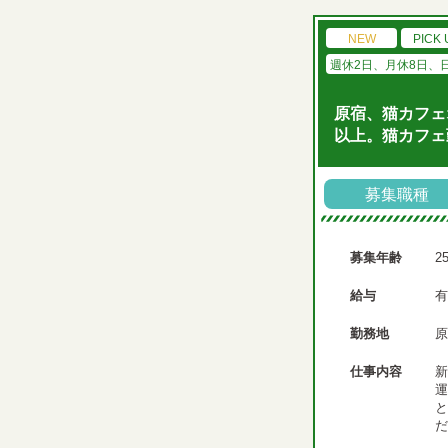
NEW
PICK 
週休2日、月休8日、
原宿、猫カフェ
以上。猫カフェ
募集職種
募集年齢
2
給与
有
勤務地
原
仕事内容
新
運
と
だ