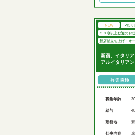
NEW
PICK 
５０歳以上歓迎のお
新店舗立ち上げ・オ
新宿、イタリア
アルイタリアン
募集職種
募集年齢
3
給与
4
勤務地
新
仕事内容
席