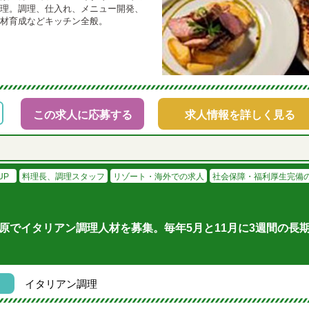
理。調理、仕入れ、メニュー開発、
材育成などキッチン全般。
この求人に応募する
求人情報を詳しく見る
UP
料理長、調理スタッフ
リゾート・海外での求人
社会保障・福利厚生完備
原でイタリアン調理人材を募集。毎年5月と11月に3週間の長
イタリアン調理