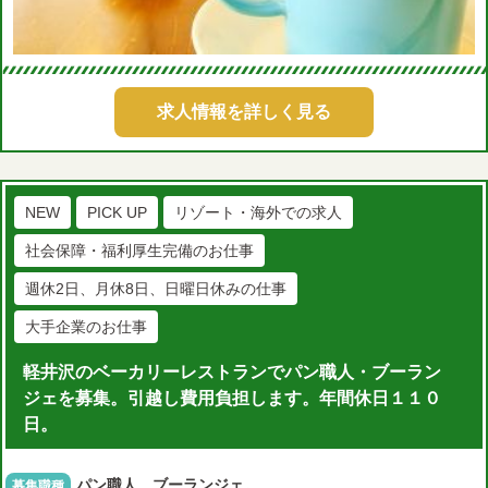
求人情報を詳しく見る
NEW
PICK UP
リゾート・海外での求人
社会保障・福利厚生完備のお仕事
週休2日、月休8日、日曜日休みの仕事
大手企業のお仕事
軽井沢のベーカリーレストランでパン職人・ブーラン
ジェを募集。引越し費用負担します。年間休日１１０
日。
パン職人、ブーランジェ。
募集職種