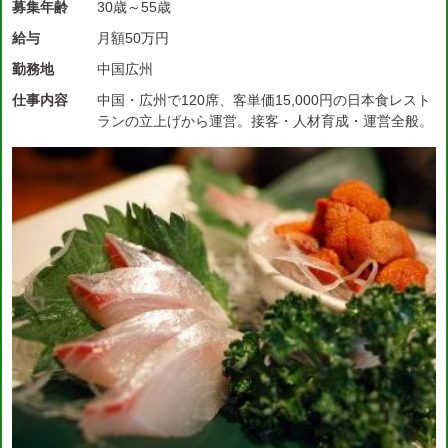
募集年齢
30歳～55歳
給与
月額50万円
勤務地
中国広州
仕事内容
中国・広州で120席、客単価15,000円の日本食レスト
ランの立上げから運営。接客・人材育成・運営全般。