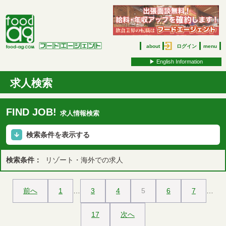
about
ログイン
menu
▶︎ English Information
求人検索
FIND JOB!
求人情報検索
検索条件を表示する
検索条件：
リゾート・海外での求人
前へ
1
…
3
4
5
6
7
…
17
次へ