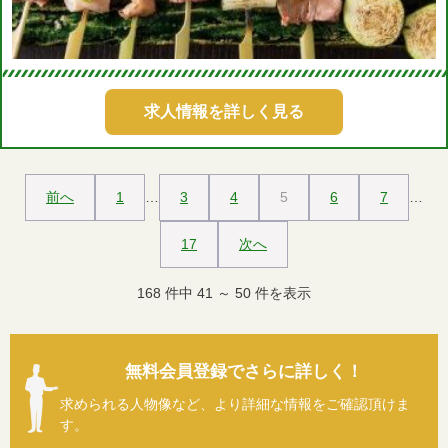
求人情報を詳しく見る
前へ
1
…
3
4
5
6
7
…
17
次へ
168
件中
41
～
50
件を表示
無料会員登録でさらに詳しく！
求められる人物像など、より詳細な情報をご確認頂けま
す。