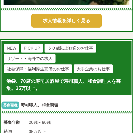
求人情報を詳しく見る
NEW
PICK UP
５０歳以上歓迎のお仕事
リゾート・海外での求人
社会保障・福利厚生完備のお仕事
大手企業のお仕事
池袋、70席の寿司居酒屋で寿司職人、和食調理人を募
集。35万以上。
寿司職人、和食調理
募集職種
募集年齢
20歳～60歳
給与
35万以上