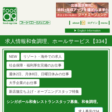
about
ログイン
menu
▶︎ English Information
求人情報
和食調理、ホールサービス【334】
NEW
リゾート・海外での求人
社会保障・福利厚生完備のお仕事
週休2日、月休8日、日曜日休みの仕事
大手企業のお仕事
新店舗立ち上げ・オープニングスタッフ特集
シンガポール和食レストランスタッフ募集、和食調理。
求人番号/334