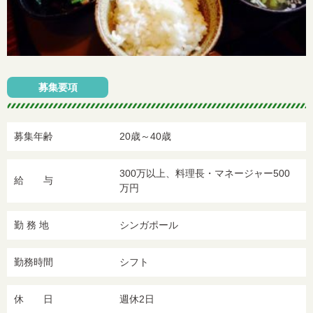
募集要項
募集年齢
20歳～40歳
300万以上、料理長・マネージャー500
給 与
万円
勤 務 地
シンガポール
勤務時間
シフト
休 日
週休2日