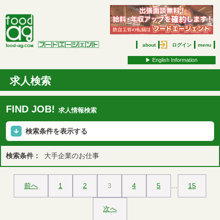
about
ログイン
menu
▶︎ English Information
求人検索
FIND JOB!
求人情報検索
検索条件を表示する
検索条件：
大手企業のお仕事
前へ
1
2
3
4
5
…
15
次へ