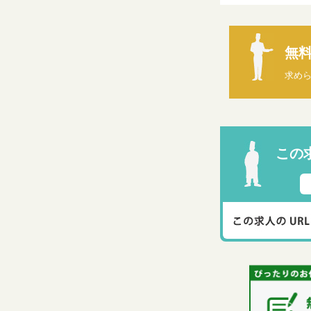
無
求め
この