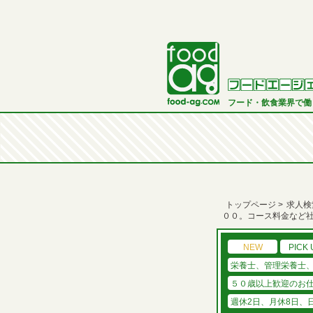
フード・飲食業界で働
トップページ
求人検
００。コース料金など
NEW
PICK 
栄養士、管理栄養士
５０歳以上歓迎のお
週休2日、月休8日、