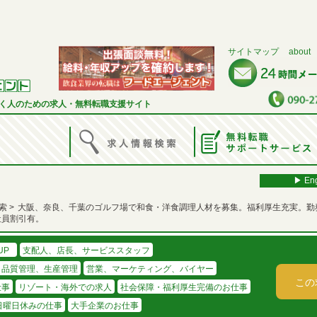
サイトマップ
about
く人のための求人・無料転職支援サイト
▶︎ Eng
索
大阪、奈良、千葉のゴルフ場で和食・洋食調理人材を募集。福利厚生充実。勤
社員割引有。
UP
支配人、店長、サービススタッフ
、品質管理、生産管理
営業、マーケティング、バイヤー
この
仕事
リゾート・海外での求人
社会保障・福利厚生完備のお仕事
日曜日休みの仕事
大手企業のお仕事