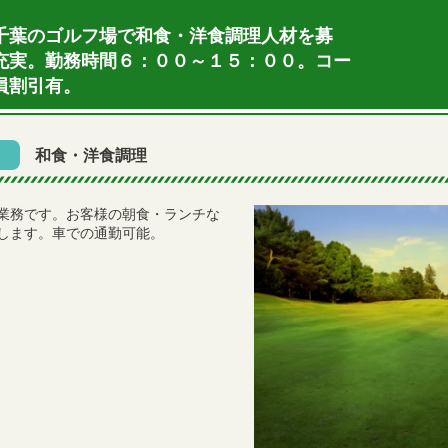
千葉のゴルフ場で和食・洋食調理人材を募
充実。勤務時間６：００～１５：００。コー
員割引有。
和食・洋食調理
業務です。お客様の朝食・ランチな
します。車での通勤可能。