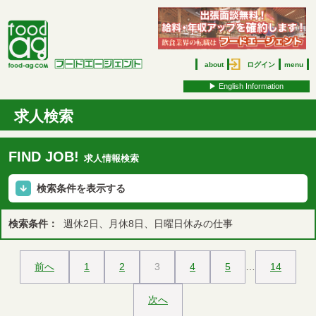
about
ログイン
menu
▶︎ English Information
求人検索
FIND JOB!
求人情報検索
検索条件を表示する
検索条件：
週休2日、月休8日、日曜日休みの仕事
前へ
1
2
3
4
5
…
14
次へ