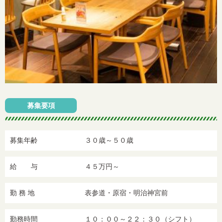
募集要項
募集年齢
３０歳～５０歳
給 与
４５万円～
勤 務 地
表参道・原宿・明治神宮前
勤務時間
１０：００～２２：３０（シフト）