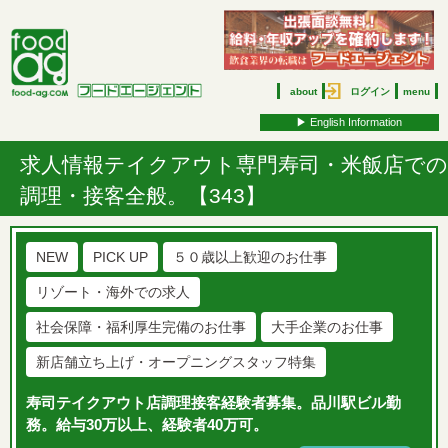
about
ログイン
menu
▶︎ English Information
求人情報
テイクアウト専門寿司・米飯店での
調理・接客全般。【343】
NEW
PICK UP
５０歳以上歓迎のお仕事
リゾート・海外での求人
社会保障・福利厚生完備のお仕事
大手企業のお仕事
新店舗立ち上げ・オープニングスタッフ特集
寿司テイクアウト店調理接客経験者募集。品川駅ビル勤
務。給与30万以上、経験者40万可。