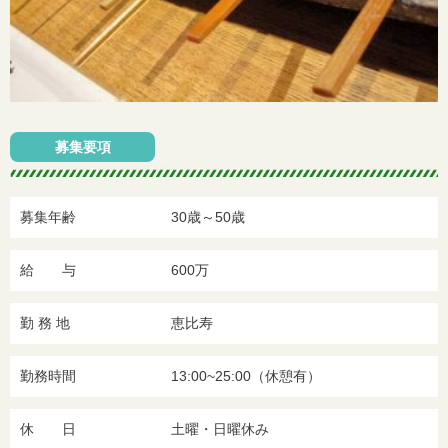
募集要項
募集年齢
30歳～50歳
給 与
600万
勤 務 地
恵比寿
勤務時間
13:00~25:00（休憩有）
休 日
土曜・日曜休み