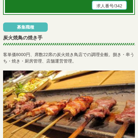
求人番号/342
募集職種
炭火焼鳥の焼き手
客単価8000円、席数22席の炭火焼き鳥店での調理全般。捌き・串う
ち・焼き・厨房管理、店舗運営管理。