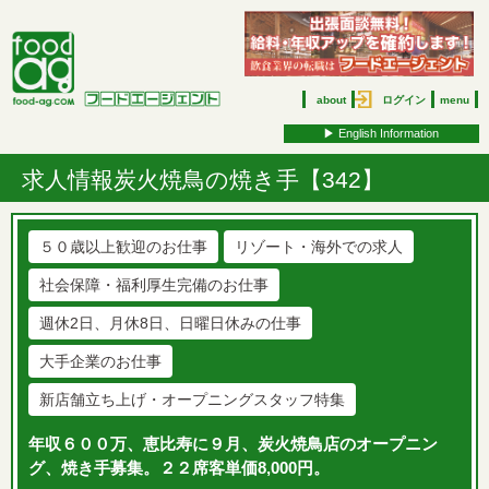
about
ログイン
menu
▶︎ English Information
求人情報
炭火焼鳥の焼き手【342】
５０歳以上歓迎のお仕事
リゾート・海外での求人
社会保障・福利厚生完備のお仕事
週休2日、月休8日、日曜日休みの仕事
大手企業のお仕事
新店舗立ち上げ・オープニングスタッフ特集
年収６００万、恵比寿に９月、炭火焼鳥店のオープニン
グ、焼き手募集。２２席客単価8,000円。