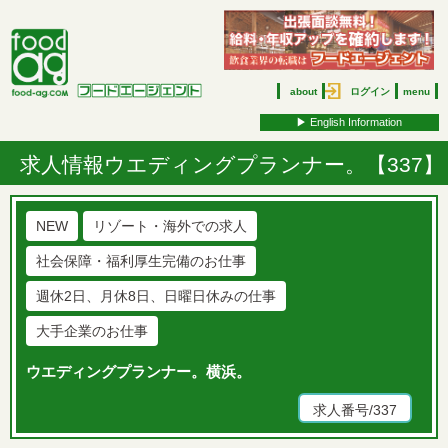
about
ログイン
menu
▶︎ English Information
求人情報
ウエディングプランナー。【337】
NEW
リゾート・海外での求人
社会保障・福利厚生完備のお仕事
週休2日、月休8日、日曜日休みの仕事
大手企業のお仕事
ウエディングプランナー。横浜。
求人番号/337