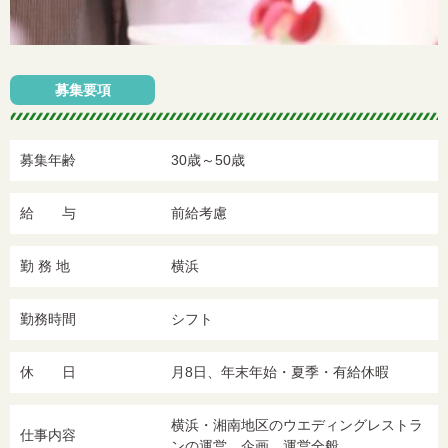
募集要項
募集年齢
30歳～50歳
給 与
前給考慮
勤 務 地
横浜
勤務時間
シフト
休 日
月8日、年末年始・夏季・有給休暇
横浜・湘南地区のウエディングレストラ
仕事内容
ンの運営、企画、運営全般。