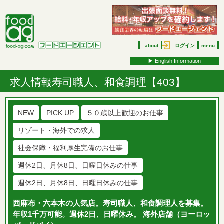
about
ログイン
menu
▶︎ English Information
求人情報
寿司職人、和食調理【403】
NEW
PICK UP
５０歳以上歓迎のお仕事
リゾート・海外での求人
社会保障・福利厚生完備のお仕事
週休2日、月休8日、日曜日休みの仕事
週休2日、月休8日、日曜日休みの仕事
西麻布・六本木の人気店。寿司職人、和食調理人を募集。
年収1千万可能。週休2日、日曜休み。 海外店舗（ヨーロッ