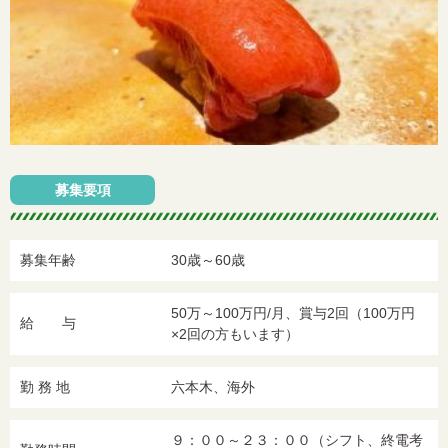
募集要項
募集年齢
30歳～60歳
50万～100万円/月、賞与2回（100万円
給 与
×2回の方もいます）
勤 務 地
六本木、海外
９：００～２３：００（シフト、終電考