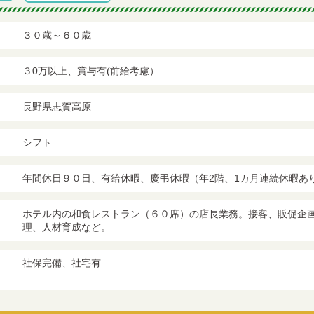
３０歳～６０歳
３0万以上、賞与有(前給考慮）
長野県志賀高原
シフト
年間休日９０日、有給休暇、慶弔休暇（年2階、1カ月連続休暇あ
ホテル内の和食レストラン（６０席）の店長業務。接客、販促企
理、人材育成など。
社保完備、社宅有