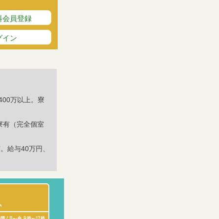
料会員登録
グイン
00万以上。寮
寮有（完全個室
。給与40万円、
ム