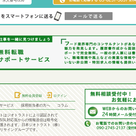
求人番号/356
無料会員登録
ログイン
サービス
採用担当者の方へ
コラム
トはジオトラストにより認証されて
SSL対応頁からの情報送信は暗号化
護されます。日本ジオトラスト（株）
リサイングループです。