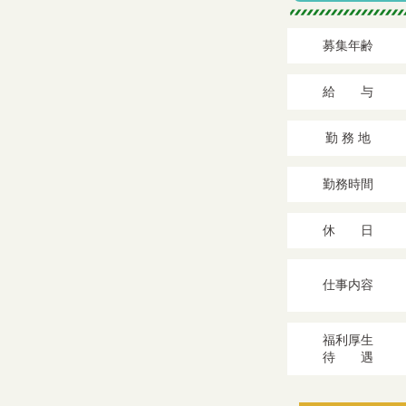
募集年齢
給 与
勤 務 地
勤務時間
休 日
仕事内容
福利厚生
待 遇