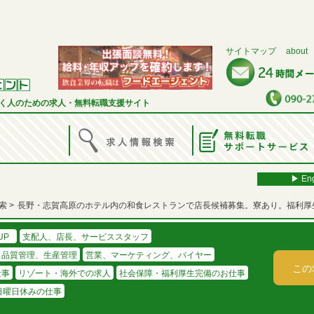
サイトマップ
about
く人のための求人・無料転職支援サイト
▶︎ Eng
索
長野・志賀高原のホテル内の和食レストランで店長候補募集。寮あり。福利厚
UP
支配人、店長、サービススタッフ
、品質管理、生産管理
営業、マーケティング、バイヤー
この
仕事
リゾート・海外での求人
社会保障・福利厚生完備のお仕事
日曜日休みの仕事