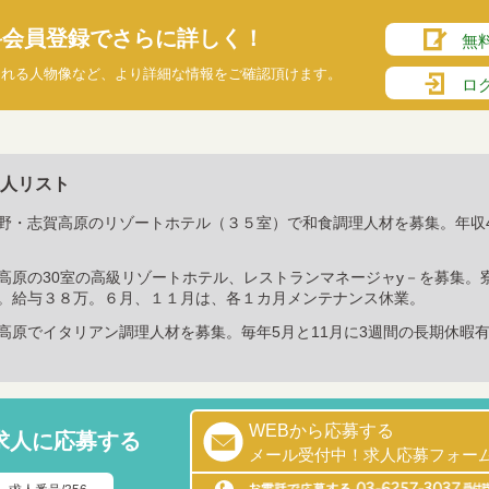
料会員登録でさらに詳しく！
無
られる人物像など、より詳細な情報をご確認頂けます。
ロ
人リスト
野・志賀高原のリゾートホテル（３５室）で和食調理人材を募集。年収4
高原の30室の高級リゾートホテル、レストランマネージャy－を募集。
。給与３８万。６月、１１月は、各１カ月メンテナンス休業。
高原でイタリアン調理人材を募集。毎年5月と11月に3週間の長期休暇有
WEBから応募する
求人に応募する
メール受付中！求人応募フォー