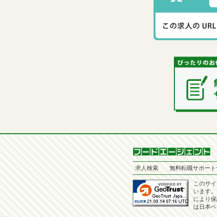
求人検索
無料転職サポート
このサイ
います。
により保
は日本ベ