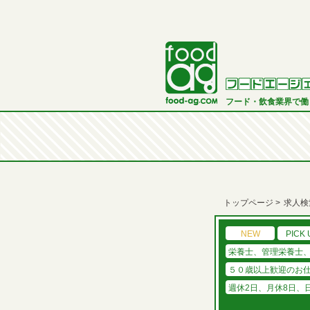
フード・飲食業界で働
トップページ
求人検
NEW
PICK 
栄養士、管理栄養士
５０歳以上歓迎のお
週休2日、月休8日、