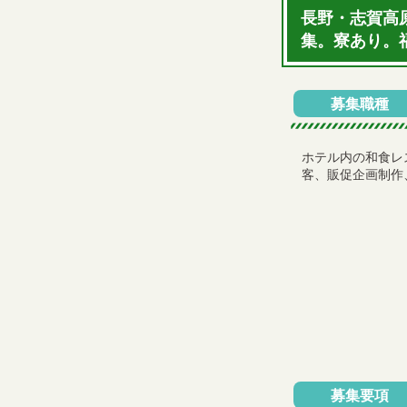
長野・志賀高
集。寮あり。
募集職種
ホテル内の和食レ
客、販促企画制作
募集要項