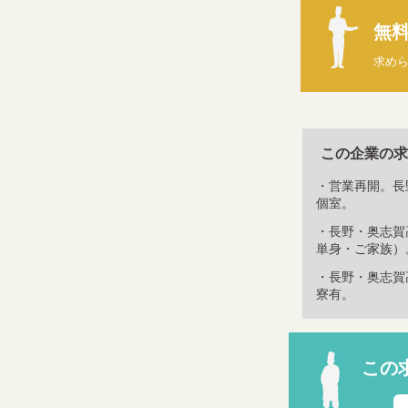
無
求め
この企業の求
・営業再開。長
個室。
・長野・奥志賀
単身・ご家族）
・長野・奥志賀
寮有。
この