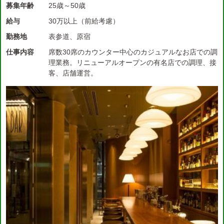
募集年齢
25歳～50歳
給与
30万以上（前給考慮）
勤務地
表参道、原宿
仕事内容
席数30席のカウンター中心のカジュアルなお店での調
理業務。リニューアルオープンの有名店での調理、接
客、店舗運営。