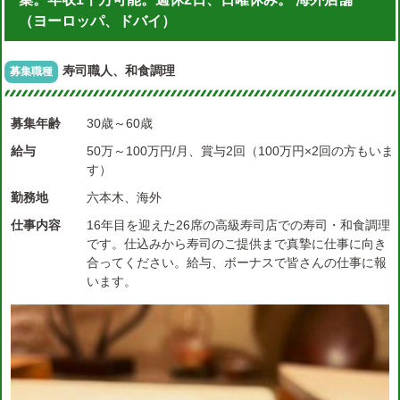
（ヨーロッパ、ドバイ）
寿司職人、和食調理
募集職種
募集年齢
30歳～60歳
給与
50万～100万円/月、賞与2回（100万円×2回の方もいま
す）
勤務地
六本木、海外
仕事内容
16年目を迎えた26席の高級寿司店での寿司・和食調理
です。仕込みから寿司のご提供まで真摯に仕事に向き
合ってください。給与、ボーナスで皆さんの仕事に報
います。