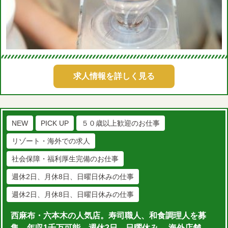
求人情報を詳しく見る
NEW
PICK UP
５０歳以上歓迎のお仕事
リゾート・海外での求人
社会保障・福利厚生完備のお仕事
週休2日、月休8日、日曜日休みの仕事
週休2日、月休8日、日曜日休みの仕事
西麻布・六本木の人気店。寿司職人、和食調理人を募
集。年収1千万可能。週休2日、日曜休み。 海外店舗