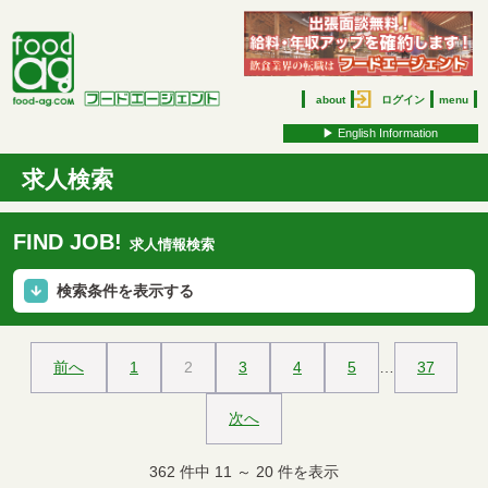
about
ログイン
menu
▶︎ English Information
求人検索
FIND JOB!
求人情報検索
検索条件を表示する
前へ
1
2
3
4
5
…
37
次へ
362
件中
11
～
20
件を表示