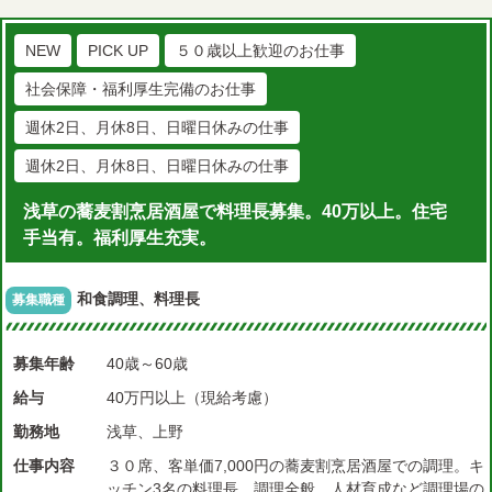
NEW
PICK UP
５０歳以上歓迎のお仕事
社会保障・福利厚生完備のお仕事
週休2日、月休8日、日曜日休みの仕事
週休2日、月休8日、日曜日休みの仕事
浅草の蕎麦割烹居酒屋で料理長募集。40万以上。住宅
手当有。福利厚生充実。
和食調理、料理長
募集職種
募集年齢
40歳～60歳
給与
40万円以上（現給考慮）
勤務地
浅草、上野
仕事内容
３０席、客単価7,000円の蕎麦割烹居酒屋での調理。キ
ッチン3名の料理長。調理全般、人材育成など調理場の