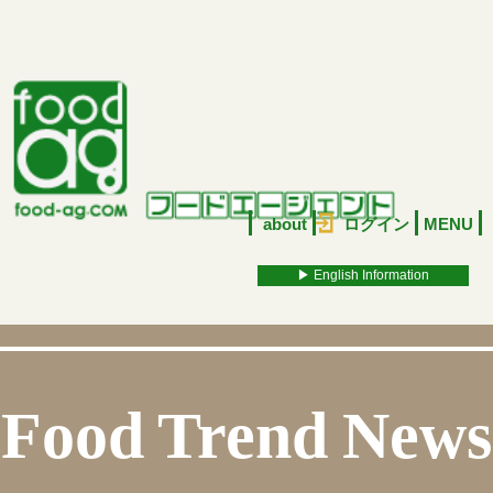
about
ログイン
MENU
▶︎ English Information
Food Trend News