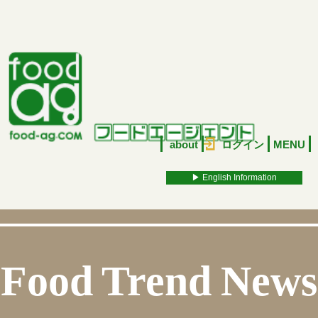
about
ログイン
MENU
▶︎ English Information
Food Trend News